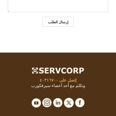
إرسال الطلب
إتصل على
٤٠٣١٦٧٠٠
وتكلم مع أحد أعضاء سيرفكورب