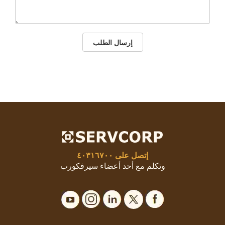
إرسال الطلب
إتصل على
٤٠٣١٦٧٠٠
وتكلم مع أحد أعضاء سيرفكورب