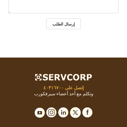
إرسال الطلب
إتصل على
٤٠٣١٦٧٠٠
وتكلم مع أحد أعضاء سيرفكورب