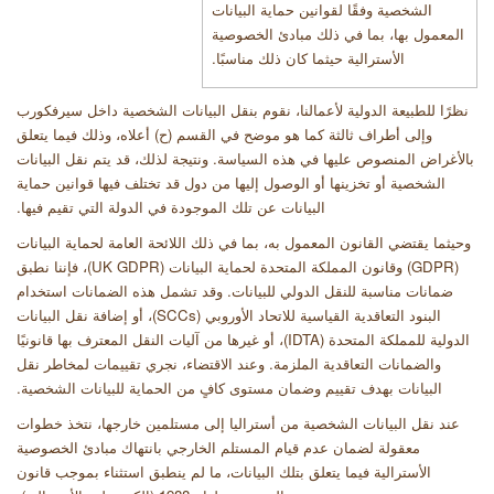
الشخصية وفقًا لقوانين حماية البيانات
المعمول بها، بما في ذلك مبادئ الخصوصية
الأسترالية حيثما كان ذلك مناسبًا
.
نظرًا للطبيعة الدولية لأعمالنا، نقوم بنقل البيانات الشخصية داخل سيرفكورب
وإلى أطراف ثالثة كما هو موضح في القسم (ح) أعلاه، وذلك فيما يتعلق
بالأغراض المنصوص عليها في هذه السياسة. ونتيجة لذلك، قد يتم نقل البيانات
الشخصية أو تخزينها أو الوصول إليها من دول قد تختلف فيها قوانين حماية
البيانات عن تلك الموجودة في الدولة التي تقيم فيها
.
وحيثما يقتضي القانون المعمول به، بما في ذلك اللائحة العامة لحماية البيانات
(GDPR)
وقانون المملكة المتحدة لحماية البيانات
(UK GDPR)
، فإننا نطبق
ضمانات مناسبة للنقل الدولي للبيانات. وقد تشمل هذه الضمانات استخدام
البنود التعاقدية القياسية للاتحاد الأوروبي
(SCCs)
، أو إضافة نقل البيانات
الدولية للمملكة المتحدة
(IDTA)
، أو غيرها من آليات النقل المعترف بها قانونيًا
والضمانات التعاقدية الملزمة. وعند الاقتضاء، نجري تقييمات لمخاطر نقل
البيانات بهدف تقييم وضمان مستوى كافٍ من الحماية للبيانات الشخصية
.
عند نقل البيانات الشخصية من أستراليا إلى مستلمين خارجها، نتخذ خطوات
معقولة لضمان عدم قيام المستلم الخارجي بانتهاك مبادئ الخصوصية
الأسترالية فيما يتعلق بتلك البيانات، ما لم ينطبق استثناء بموجب قانون