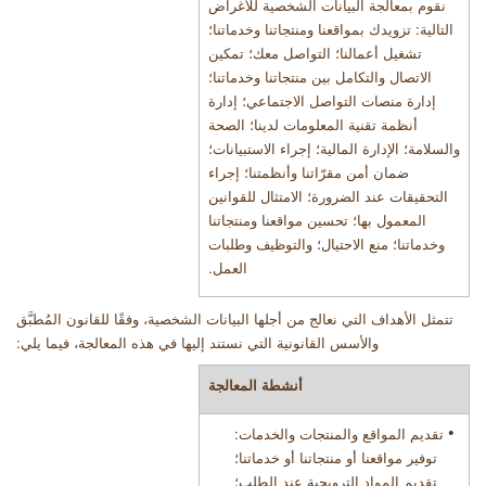
نقوم بمعالجة البيانات الشخصية للأغراض
التالية: تزويدك بمواقعنا ومنتجاتنا وخدماتنا؛
تشغيل أعمالنا؛ التواصل معك؛ تمكين
الاتصال والتكامل بين منتجاتنا وخدماتنا؛
إدارة منصات التواصل الاجتماعي؛ إدارة
أنظمة تقنية المعلومات لدينا؛ الصحة
والسلامة؛ الإدارة المالية؛ إجراء
الاستبيانات؛
ضمان أمن مقرّاتنا وأنظمتنا؛ إجراء
التحقيقات عند الضرورة؛ الامتثال للقوانين
المعمول بها؛ تحسين مواقعنا ومنتجاتنا
وخدماتنا؛ منع الاحتيال؛ والتوظيف وطلبات
العمل
.
تتمثل الأهداف التي نعالج من أجلها البيانات الشخصية، وفقًا للقانون المُطبَّق
والأسس القانونية التي نستند إليها في هذه المعالجة، فيما يلي
:
أنشطة المعالجة
•
تقديم المواقع والمنتجات والخدمات:
توفير مواقعنا أو منتجاتنا أو خدماتنا؛
تقديم المواد الترويجية عند الطلب؛