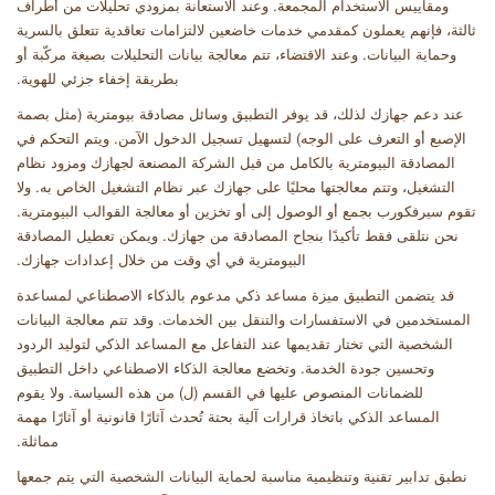
ومقاييس الاستخدام المجمعة. وعند الاستعانة بمزودي تحليلات من أطراف
ثالثة، فإنهم يعملون كمقدمي خدمات خاضعين لالتزامات تعاقدية تتعلق بالسرية
وحماية البيانات. وعند الاقتضاء، تتم معالجة بيانات التحليلات بصيغة مركّبة أو
بطريقة إخفاء جزئي للهوية
.
عند دعم جهازك لذلك، قد يوفر التطبيق وسائل مصادقة بيومترية (مثل بصمة
الإصبع أو التعرف على الوجه) لتسهيل تسجيل الدخول الآمن. ويتم التحكم في
المصادقة البيومترية بالكامل من قبل الشركة المصنعة لجهازك ومزود نظام
التشغيل، وتتم معالجتها محليًا على جهازك عبر نظام التشغيل الخاص به. ولا
تقوم سيرفكورب بجمع أو الوصول إلى أو تخزين أو معالجة القوالب البيومترية.
نحن نتلقى فقط تأكيدًا بنجاح المصادقة من جهازك. ويمكن تعطيل المصادقة
البيومترية في أي وقت من خلال إعدادات جهازك
.
قد يتضمن التطبيق ميزة مساعد ذكي مدعوم بالذكاء الاصطناعي لمساعدة
المستخدمين في الاستفسارات والتنقل بين الخدمات. وقد تتم معالجة البيانات
الشخصية التي تختار تقديمها عند التفاعل مع المساعد الذكي لتوليد الردود
وتحسين جودة الخدمة. وتخضع معالجة الذكاء الاصطناعي داخل التطبيق
للضمانات المنصوص عليها في القسم (ل) من هذه السياسة. ولا يقوم
المساعد الذكي باتخاذ قرارات آلية بحتة تُحدث آثارًا قانونية أو آثارًا مهمة
مماثلة
.
نطبق تدابير تقنية وتنظيمية مناسبة لحماية البيانات الشخصية التي يتم جمعها