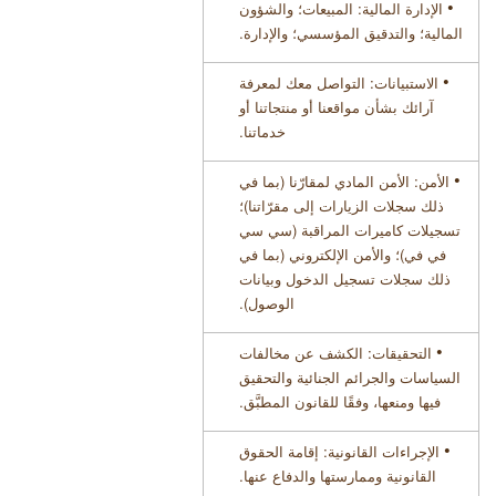
•
الإدارة المالية: المبيعات؛ والشؤون
المالية؛ والتدقيق المؤسسي؛ والإدارة
.
•
الاستبيانات: التواصل معك لمعرفة
آرائك بشأن مواقعنا أو منتجاتنا أو
خدماتنا
.
•
الأمن: الأمن المادي لمقارّنا (بما في
ذلك سجلات الزيارات إلى مقرّاتنا)؛
تسجيلات كاميرات المراقبة (سي سي
في في)؛ والأمن الإلكتروني (بما في
ذلك سجلات تسجيل الدخول وبيانات
الوصول)
.
•
التحقيقات: الكشف عن مخالفات
السياسات والجرائم الجنائية والتحقيق
فيها ومنعها، وفقًا للقانون المطبَّق
.
•
الإجراءات القانونية: إقامة الحقوق
القانونية وممارستها والدفاع عنها
.