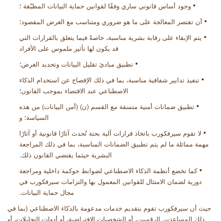
•
وجود أساس قانوني ساري وفقًا لقوانين حماية البيانات المطبّقة ؛
•
أن تقتصر المعالجة على ما هو ضروري ومتناسب مع الغرض المقصود؛
•
يتم الإبقاء على رقابة بشرية مناسبة، خاصةً فيما يتعلق بالقرارات التي
قد يكون لها تأثير ملموس على الأفراد
•
تطبيق مبادئ تقليل البيانات وتحديد الغرض؛
•
تنفيذ تدابير شفافية مناسبة، بما في ذلك الإفصاح عن استخدام الذكاء
الاصطناعي عند الاقتضاء بموجب القانون؛
•
تطبيق ضمانات أمنية متسقة مع القسم (ن) (أمن البيانات) من هذه
السياسة؛ و
•
لا تقوم سيرفكورب باتخاذ قرارات آلية بحتة تُحدث آثارًا قانونية أو آثارًا
مهمة مماثلة ما لم يتم تطبيق الضمانات المناسبة، بما في ذلك المراجعة
البشرية حيثما يقتضي القانون ذلك
.
•
كما تخضع أنظمة الذكاء الاصطناعي لضوابط حوكمة داخلية ومراجعة
دورية لضمان الامتثال للقوانين المعمول بها والتزامات سيرفكورب في
مجال حماية البيانات
.
حيث أن سيرفكورب تقوم بتقديم خدمات مدعومة بالذكاء الاصطناعي (بما في
ذلك المساعدين الرقميين، أو الشخصيات الافتراضية، أو أدوات التحليلات، أو