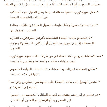
خدمات النسخ، أو أدوات الاتصالات الآلية، أو تقنيات مماثلة) نيابةً عن العملاء
:
•
تعمل سيرفكورب بصفتها «معالجًا»، بينما يظل العميل هو «المتحكم»
في البيانات الشخصية المعنية؛
•
تتم المعالجة حصريًا وفقًا لتعليمات العميل الموثقة واتفاقيات معالجة
البيانات المعمول بها؛
•
لا تُستخدم بيانات العملاء الشخصية لأغراض سيرفكورب التجارية
المستقلة إلا بإذن صريح من العميل أو إذا كان ذلك مطلوبًا بموجب
القانون؛
•
عند الاستعانة بمزودي ذكاء اصطناعي من طراف ثالث، تقوم سيرفكورب
بتنفيذ ضمانات تعاقدية وأمنية وضوابط سرية مناسبة؛
•
تخضع المعالجة عبر الحدود لضمانات نقل البيانات الدولية المنصوص
عليها في هذه السياسة؛
•
يقتصر الوصول إلى بيانات العملاء على الموظفين المخولين وفق مبدأ
الحاجة إلى المعرفة؛ و
•
تم تطبيق تدابير تقنية وتنظيمية لحماية البيانات الشخصية من الوصول
غير المصرح به أو الإفصاح أو التعديل أو الفقدان
.