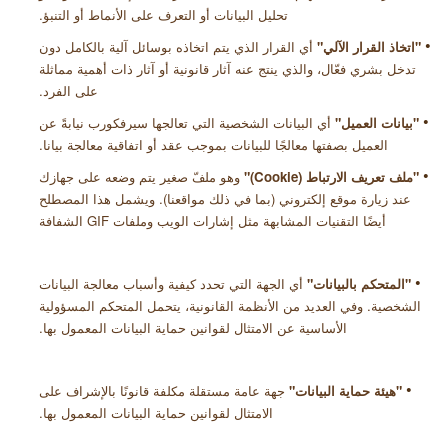
تحليل البيانات أو التعرف على الأنماط أو التنبؤ
.
•
"
اتخاذ القرار الآلي"
أي القرار الذي يتم اتخاذه بوسائل آلية بالكامل دون
تدخل بشري فعّال، والذي ينتج عنه آثار قانونية أو آثار ذات أهمية مماثلة
على الفرد
.
•
"
بيانات العميل"
أي البيانات الشخصية التي تعالجها
سيرفكورب نيابةً
عن
العميل بصفتها معالجًا للبيانات بموجب عقد أو اتفاقية معالجة بيانا
.
•
"
ملف تعريف الارتباط (
ookie
C
)
"
وهو ملفّ صغير يتم وضعه على جهازك
عند زيارة موقع إلكتروني (بما في ذلك مواقعنا). ويشمل هذا المصطلح
أيضًا التقنيات المشابهة مثل إشارات الويب
وملفات
GIF
الشفافة
•
"
المتحكم بالبيانات
"
أي
الجهة التي تحدد كيفية وأسباب معالجة البيانات
الشخصية. وفي العديد من الأنظمة القانونية، يتحمل المتحكم المسؤولية
الأساسية عن الامتثال لقوانين حماية البيانات المعمول بها
.
•
"
هيئة حماية البيانات"
جهة عامة مستقلة مكلفة قانونًا بالإشراف على
الامتثال لقوانين حماية البيانات المعمول بها
.