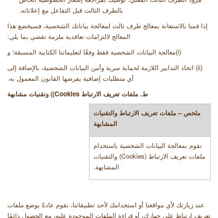
بالطرف الثالث قبل التفاعل مع إعلاناته
.
إذا قمنا بالاستعانة بمعالج طرف ثالث لمعالجة بياناتك الشخصية، فسيخضع هذا
المعالج لالتزامات تعاقدية ملزمة تقضي بما يلي
:
(
i
)
معالجة البيانات الشخصية فقط وفقًا لتعليماتنا الكتابية المسبقة؛ و
(ii)
اتخاذ التدابير اللازمة لحماية سرية وأمن البيانات الشخصية، بالإضافة إلى
أي متطلبات إضافية يفرضها القانون المعمول به
.
ط. ملفات تعريف الارتباط
Cookies)
) وتقنيات مشابهة
ملخص – ملفات تعريف الارتباط والتقنيات
المشابهة
نقوم بمعالجة البيانات الشخصية باستخدام
ملفات تعريف الارتباط (
Cookies
) والتقنيات
المشابهة.
عند زيارتك لأي مواقعنا أو استخدامك لأحد تطبيقاتنا، نقوم عادةً بوضع ملفات
تعريف ارتباط على جهازك، أو قراءة الملفات الموجودة عليه، مع الحصول دائمًا