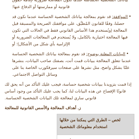
قانونية أو ممارستها أو الدفاع عنها
؛
•
الموافقة:
قد نقوم بمعالجة بياناتك الشخصية الحساسة عندما نكون قد
حصلنا، وفقًا للقانون المُطبَّق، على موافقتك الصريحة والمسبقة قبل
المعالجة (ويُستخدم هذا الأساس القانوني فقط في الحالات التي تكون
فيها المعالجة اختيارية بالكامل، ولا يُستخدم في المعالجات الضرورية أو
الإلزامية بأي شكل من الأشكال)
؛ أو
•
البيانات المعلنة بوضوح:
قد نقوم بمعالجة بياناتك الشخصية الحساسة
عندما تتعلق المعالجة ببيانات قمت أنت، بصفتك صاحب البيانات، بنشرها
علنًا بشكل واضح، مثل نشرها على صفحات سيرفكورب الخاصة بنا على
وسائل التواصل الاجتماعي
.
إذا قمت بتزويدنا ببيانات شخصية حساسة، فيجب عليك التأكد من أنه يحق لك
قانونًا الإفصاح عن هذه البيانات لنا، كما يجب عليك التأكد من وجود أساس
قانوني ساري لمعالجة تلك البيانات الشخصية الحساسة
.
ز. أهداف المعالجة والأسس القانونية للمعالجة
لخص – الطرق التي يمكننا من خلالها
استخدام معلوماتك الشخصية