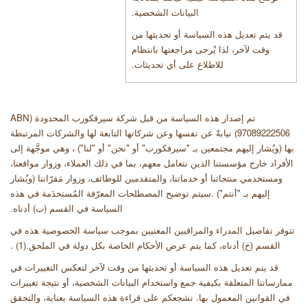
البيانات الشخصية
.
قد يتم تعديل هذه السياسة أو تحديثها من
وقت لآخر، لذا يُرجى مراجعتها بانتظام
للاطلاع على أي تحديثات
.
تم إصدار هذه السياسة من قبل شركة سيرفكورب المحدودة
(ABN
97089222506)
نيابةً عن نفسها وعن شركاتها التابعة لها والشركات المرتبطة
بها (ويُشار إليهم مجتمعين بـ "سيرفكورب" أو "نحن" أو "لنا") ، وهي موجَّهة إلى
الأفراد خارج مؤسستنا الذين نتعامل معهم، بما في ذلك العملاء، وزوار مواقعنا،
ومستخدمي منتجاتنا أو خدماتنا، والمتقدمين للوظائف، وزوار مَقرّاتنا (ويُشار
إليهم بـ "أنتم") .سيتم توضيح المصطلحات المعرّفة المُستخدَمة في هذه
السياسة في القسم (ب) أدناه
.
تتوفر تفاصيل المدراء والمراقبين المعنيين بموجب سياسة الخصوصية هذه في
القسم (خ) أدناه، كما يتم عرض الأحكام الخاصة بكل دولة في الملحق
.(1)
.
قد يتم تعديل هذه السياسة أو تحديثها من وقت لآخر لتعكس التغييرات في
ممارساتنا المتعلقة بكيفية جمع واستخدام البيانات الشخصية، أو نتيجة تغييرات
في القوانين المعمول بها. نشجعكم على قراءة هذه السياسة بعناية، والتحقق