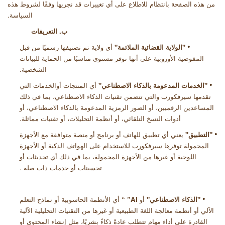
من هذه الصفحة بانتظام للاطلاع على أي تغييرات قد نجريها وفقًا لشروط هذه
السياسة
.
ب. التعريفات
•
"
الولاية القضائية الملائمة"
أي ولاية تم تصنيفها رسميًا من قبل
المفوضية الأوروبية على أنها توفر مستوى مناسبًا من الحماية للبيانات
الشخصية
.
•
"
الخدمات المدعومة بالذكاء الاصطناعي"
أي المنتجات أوالخدمات التي
تقدمها سيرفكورب والتي تتضمن تقنيات الذكاء الاصطناعي، بما في ذلك
المساعدين الرقميين، أو الصور الرمزية المدعومة بالذكاء الاصطناعي، أو
أدوات النسخ التلقائي، أو أنظمة التحليلات، أو تقنيات مماثلة
.
•
"
التطبيق"
يعني أي تطبيق للهاتف أو برنامج أو منصة متوافقة مع الأجهزة
المحمولة توفرها سيرفكورب للاستخدام على الهواتف الذكية أو الأجهزة
اللوحية أو غيرها من الأجهزة المحمولة، بما في ذلك أي تحديثات أو
تحسينات أو خدمات ذات صلة
.
•
"
الذكاء الاصطناعي"
أو
AI
”
“
أي الأنظمة الحاسوبية أو نماذج التعلم
الآلي أو أنظمة معالجة اللغة الطبيعية أو غيرها من التقنيات التحليلية الآلية
القادرة على أداء مهام تتطلب عادةً ذكاءً بشريًا، مثل إنشاء المحتوى أو