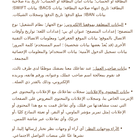
البطاقة أو الحساب؛ بيانات أمان البطاقة أو الحساب؛ تاريخ بدء صلاحية
البطاقة؛ تاريخ انتهاء صلاحية البطاقة؛ بيانات
BACS
؛ بيانات
SWIFT
؛
بيانات
IBAN
؛ مبلغ الدفع؛ تاريخ الدفع؛ وسجلات الشيكات
.
•
البيانات المتعلقة بموقعنا الإلكتروني:
نوع الجهاز؛ نظام التشغيل؛ نوع
المتصفح؛ إعدادات المتصفح؛ عنوان اي بي؛ إعدادات اللغة؛ تواريخ وأوقات
الاتصال بالموقع؛ بيانات الموقع الجغرافي؛ ومعلومات الاتصالات التقنية
الأخرى (قد يُعدّ بعضها بيانات شخصية) ؛ اسم المستخدم؛ كلمة المرور؛
بيانات تسجيل الدخول الأمنية؛ بيانات الاستخدام؛ والمعلومات الإحصائية
المجمعة
.
.
•
بيانات صاحب العمل:
عند تفاعلك معنا بصفتك موظفًا لدى طرف ثالث،
قد نقوم بمعالجة اسم صاحب عملك، وعنوانه، ورقم هاتفه، وبريده
الإلكتروني، وذلك بالقدر ذي الصلة
.
.
•
بيانات المحتوى والإعلانات:
سجلات تفاعلاتك مع الإعلانات والمحتوى عبر
الإنترنت الخاص بنا، وسجلات الإعلانات والمحتوى المعروض على الصفحات
التي تمت مشاهدتها من قبلك، وأي تفاعل قمت به مع هذا المحتوى أو
الإعلانات (مثل تمرير مؤشر الماوس، أو النقر، أو
تعبئة النماذج كليًا
،
أو
جزئيًا)، وأي تفاعلات عبر شاشة اللمس
.
.
•
الآراء ووجهات النظر:
أي آراء أو وجهات نظر تختار إرسالها إلينا، أو
نشرها عنّا على منصات التواصل الاجتماعي
.