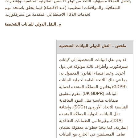
يتحمل العملاء مسؤولية التأكد من توفر الأسس القانونية المناسبة، وإشعارات
الشفافية، والموافقات التنظيمية (عند الاقتضاء) فيما يتعلق باستخدامهم
لخدمات الذكاء الاصطناعي المقدمة من سيرفكورب
.
م. النقل الدولي للبيانات الشخصية
ملخص – النقل الدولي للبيانات الشخصية
قد يتم نقل البيانات الشخصية إلى كيانات
سيرفكورب وأطراف ثالثة موثوقة في دول
أخرى. وعند اقتضاء القانون المعمول به،
بما في ذلك اللائحة العامة لحماية البيانات
(GDPR)
وقانون المملكة المتحدة لحماية
البيانات
(UK GDPR)
، نقوم بتطبيق
ضمانات مناسبة مثل البنود التعاقدية
القياسية للاتحاد الأوروبي
(SCCs)
، وإضافة
نقل البيانات الدولية للمملكة المتحدة
(IDTA)
، وغيرها من الضمانات التعاقدية
الملزمة. كما نتخذ خطوات معقولة لضمان
تعامل المستلمين في الخارج مع البيانات