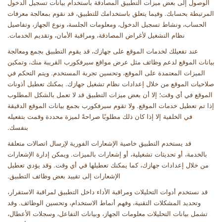
الوصول إلى بعض ميزات التطبيق المصادقة باستخدام بيانات تسجيل الدخول
المرتبطة بحسابك. وفيما يتعلق باستخدامك للتطبيق، قد نقوم بمعالجة معرفات
الحساب، ونشاط تسجيل الدخول، ومعلومات الجلسة، ونوع الجهاز، وتفاصيل
نظام التشغيل لأغراض المصادقة، ومراقبة الأمان، وتقديم الخدمات
.
عند تفعيلك لخدمات الموقع على جهازك، قد يقوم التطبيق بجمع ومعالجة
بيانات الموقع لدعم وظائف مثل عرض مواقع سيرفكورب القريبة منك، وتمكين
الميزات المعتمدة على الموقع، وتحسين تجربة المستخدم. ويتم التحكم في
صلاحيات الموقع من خلال إعدادات نظام تشغيل جهازك. يمكنك تعطيل أذونات
الموقع في أي وقت؛ إلا أن بعض ميزات التطبيق قد لا تعمل بالشكل المطلوب
إذا تم تعطيل خدمات الموقع. ولا تقوم سيرفكورب بجمع بيانات الموقع الدقيقة
في الخلفية إلا إذا كان ذلك مطلوبًا صراحةً لميزة محددة وقمت بتفعيله
بنفسك
.
قد يستخدم التطبيق خاصية الإشعارات الفورية لإرسال اتصالات متعلقة
بالخدمة، أو تحديثات تشغيلية، أو إشعارات بالميزات. ويمكن إدارة الإشعارات
من خلال إعدادات جهازك، كما يمكنك تعطيلها في أي وقت. وقد يؤدي تعطيل
الإشعارات إلى تقييد بعض وظائف التطبيق
.
قد نستخدم أدوات التحليلات ومراقبة الأداء داخل التطبيق لمراقبة الاستقرار،
وتحديد المشكلات التقنية، وفهم أنماط الاستخدام، وتحسين الوظائف. وقد
تشمل بيانات التحليلات معلومات الجهاز، وبيانات التفاعل، وسجلات الأعطال،