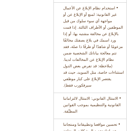
•
استخدام نظام الإبلاغ عن الأعمال
غير القانونية: لمنع أو الإبلاغ عن أو
مواجهة أي سوء سلوك من قبل
الموظفين أو الأطراف الثالثة. إذا قمت
بالإبلاغ عن مخالفة مشتبه بها، أو إذا
ورد اسمك في بلاغ بصفتك مخالفًا
مزعومًا أو شاهدًا أو طرفًا ذا صلة، فقد
تتم معالجة بياناتك الشخصية ضمن
نظام الإبلاغ عن المخالفات لدينا.
(ملاحظة: قد تفرض بعض الدول
استثناءات خاصة، مثل السويد، حيث قد
يقتصر الإبلاغ على كبار موظفي
سيرفكورب فقط)
.
•
الامتثال القانوني: الامتثال لالتزاماتنا
القانونية والتنظيمية بموجب القوانين
المطبَّقة
.
•
تحسين مواقعنا وتطبيقاتنا ومنتجاتنا
وخدماتنا: تحديد المشكلات المتعلقة