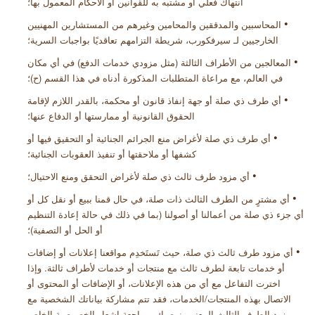
انتهاك فعلي أو مشتبه به للقوانين أو الأحكام المعمول بها؛
•
المحاسبين والمدققين والمحامين وغيرهم من المستشارين المهنيين
الخارجيين لـ سيرفكورب، شريطة التزامهم تعاقديًا بواجبات السرية؛
•
المعالجين من الأطراف الثالثة (مثل مزودي خدمات الدفع) في أي مكان
في العالم، مع مراعاة المتطلبات المذكورة أدناه في هذا القسم (ح)؛
•
أي طرف ذي صلة أو جهة إنفاذ قانون أو محكمة، بالقدر اللازم لإقامة
الحقوق القانونية أو ممارستها أو الدفاع عنها؛
•
أي طرف ذي صلة لأغراض منع الجرائم الجنائية أو التحقيق فيها أو
كشفها أو ملاحقتها أو تنفيذ العقوبات الجنائية؛
•
أي مزود طرف ثالث ذي صلة لأغراض التحقق ومنع الاحتيال؛
•
أي مشترٍ من الطرف الثالث ذات صلة، في حال قمنا ببيع أو نقل كل أو
أي جزء ذي صلة من أعمالنا أو أصولنا (بما في ذلك في حالة إعادة التنظيم
أو الحل أو التصفية)؛
•
أي مزود طرف ثالث ذي صلة، حيث تَستَخدِم مواقعنا إعلانات أو إضافات
أو خدمات تابعة لطرف ثالث مع منتجات أو خدمات لأطراف ثالثة. وإذا
اخترت التفاعل مع أي من هذه
الإعلانات
،
أو الإضافات أو المحتوى أو
الاتصال بهذه المنتجات/الخدمات، فقد تتم مشاركة بياناتك الشخصية مع
مزود الطرف الثالث المعني. نوصيك بمراجعة إشعار الخصوصية الخاص