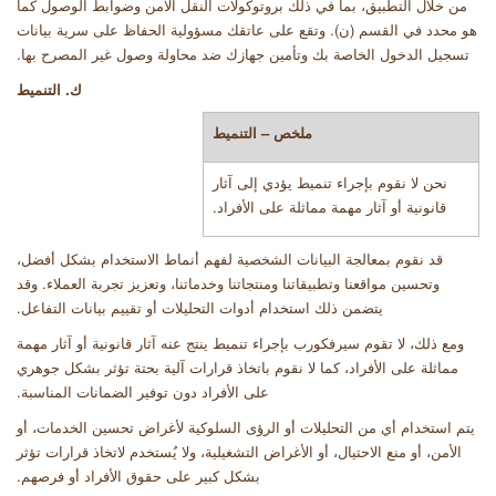
من خلال التطبيق، بما في ذلك بروتوكولات النقل الآمن وضوابط الوصول كما
هو محدد في القسم (ن). وتقع على عاتقك مسؤولية الحفاظ على سرية بيانات
تسجيل الدخول الخاصة بك وتأمين جهازك ضد محاولة وصول غير المصرح بها
.
ك. التنميط
ملخص – التنميط
نحن لا نقوم بإجراء تنميط يؤدي إلى آثار
قانونية أو آثار مهمة مماثلة على الأفراد
.
قد نقوم بمعالجة البيانات الشخصية لفهم أنماط الاستخدام بشكل أفضل،
وتحسين مواقعنا وتطبيقاتنا ومنتجاتنا وخدماتنا، وتعزيز تجربة العملاء. وقد
يتضمن ذلك استخدام أدوات التحليلات أو تقييم بيانات التفاعل
.
ومع ذلك، لا تقوم سيرفكورب بإجراء تنميط ينتج عنه آثار قانونية أو آثار مهمة
مماثلة على الأفراد، كما لا نقوم باتخاذ قرارات آلية بحتة تؤثر بشكل جوهري
على الأفراد دون توفير الضمانات المناسبة
.
يتم استخدام أي من التحليلات أو الرؤى السلوكية لأغراض تحسين الخدمات، أو
الأمن، أو منع الاحتيال، أو الأغراض التشغيلية، ولا يُستخدم لاتخاذ قرارات تؤثر
بشكل كبير على حقوق الأفراد أو فرصهم
.