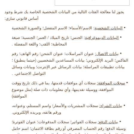
يجوز لنا معالجة الفئات التالية من البيانات الشخصية الخاصة بك شرط وجود
أساس قانوني ساري:
•
البيانات الشخصية
: الاسم/الأسماء؛ الاسم المفضل؛ والصورة الشخصية
•
البيانات الديموغرافية
: الجنس؛ تاريخ الميلاد / العمر؛ الجنسية؛ صيغة
المخاطبة؛ اللقب؛ واللغة المفضلة
.
•
بيانات الاتصال:
عنوان المراسلات؛ عنوان الشحن؛ رقم الهاتف؛ رقم
الفاكس؛ البريد الإلكتروني؛ بيانات المساعدين الشخصيين (حيثما ينطبق) ؛
بيانات تطبيقات المراسلة؛ بيانات الرسائل عبر الإنترنت؛ وبيانات وسائل
التواصل الاجتماعي.
.
•
سجلات الموافقة:
سجلات أي موافقات قدمتها، بما في ذلك تاريخ ووقت
الموافقة، ووسيلة تقديمها، وأي معلومات ذات صلة (مثل موضوع
الموافقة)
•
بيانات الشراء:
سجلات المشتريات والأسعار؛ واسم المستلم، وعنوانه،
ورقم هاتفه، وبريده الإلكتروني
.
•
بيانات الدفع:
سجلات الفواتير؛ سجلات المدفوعات؛ عنوان الفوترة؛
وسيلة الدفع؛ رقم الحساب المصرفي أو رقم بطاقة الائتمان؛ اسم حامل