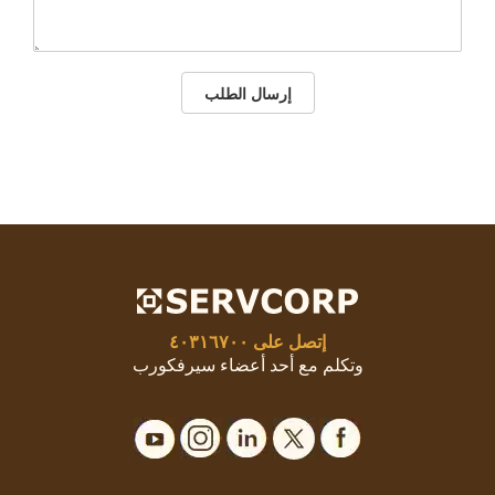
إرسال الطلب
إتصل على
٤٠٣١٦٧٠٠
وتكلم مع أحد أعضاء سيرفكورب