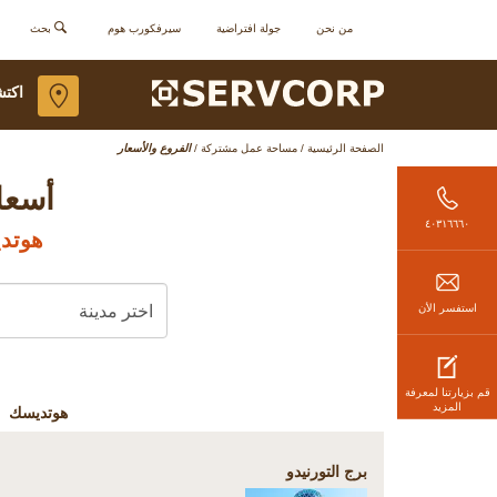
من نحن
جولة افتراضية
سيرفكورب هوم
بحث
اكتش
الصفحة الرئيسية
/
مساحة عمل مشتركة
/
الفروع والأسعار
أسعا
٤٠٣١٦٦٦٠
هوتديس
استفسر الأن
قم بزيارتنا لمعرفة
المزيد
هوتديسك
برج التورنيدو