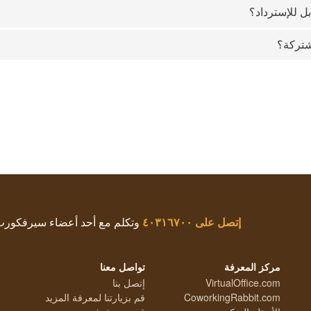
ل للإسترداد؟
شتركة؟
إتصل على
٤٠٣١٦٧٠٠
وتكلم مع أحد أعضاء سيرفكور
مركز المعرفة
تواصل معنا
VirtualOffice.com
إتصل بنا
CoworkingRabbit.com
قم بزيارتنا لمعرفة المزيد