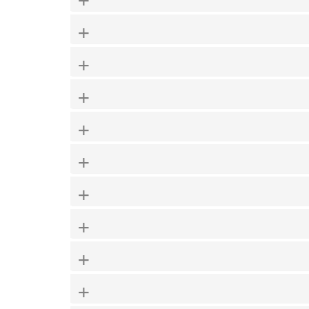
+
+
+
+
+
+
+
+
+