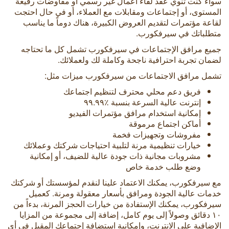
سواء كنت تنوي عقد لقاء أعمال غير رسمي أو مفاوضات رفيعة
المستوى، أو إجتماعات ومقابلات مع العملاء، أو في حال احتجت
لقاعة مؤتمرات لتقديم العروض الكبيرة، هناك دوماً ما يناسب
متطلباتك في سيرفكورب.
جميع مرافق الإجتماعات في سيرفكورب تشمل كل ما تحتاجه
لضمان تجربة احترافية ناجحة وكاملة لك ولعملائك.
تشمل مرافق الاجتماعات من سيرفكورب ميزات مثل:
فريق دعم محلي محترف لتنظيم اجتماعك
إنترنت عالية السرعة بنسبة
٪٩٩.٩٩
إمكانية استخدام مرافق مؤتمرات الفيديو
أماكن اجتماع مرموقة
مفروشات وتجهيزات فخمة
خيارات تنظيمية مرنة لتلبية احتياجات شركتك وعملائك
مشروبات مجانية ذات جودة عالية للضيف، أو إمكانية
وضع طلب خدمة خاص
مع سيرفكورب، يمكنك الاعتماد علينا لنقدم لمؤسستك أو شركتك
خدمات عالية الجودة ومرافق بأسعار معقولة ومرنة. كعميل
سيرفكورب، يمكنك الإستفادة من خيارات الحجز المرنة، بدءاً من
١٠ دقائق وصولاً إلى يوم كامل، إضافة إلى مجموعة من المزايا
الإضافية على الانترنت، وإمكانية استضافة إجتماعك المقبل في أي